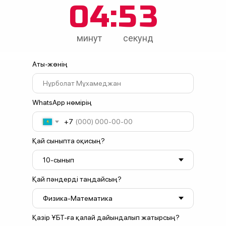
0
4
:
5
3
минут
секунд
Аты-жөнің
WhatsApp нөмірің
+7
Қай сыныпта оқисың?
Қай пәндерді таңдайсың?
Қазір ҰБТ-ға қалай дайындалып жатырсың?