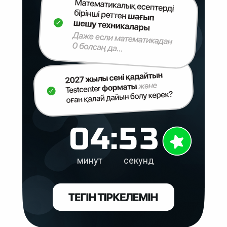
2
0
4
:
5
3
минут
секунд