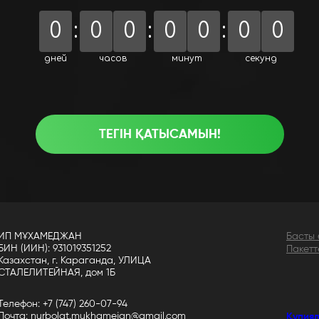
0
:
0
0
:
0
0
:
0
0
дней
часов
минут
секунд
ТЕГІН ҚАТЫСАМЫН!
ИП МҰХАМЕДЖАН
Басты
БИН (ИИН): 931019351252
Пакетт
Казахстан, г. Караганда, УЛИЦА
СТАЛЕЛИТЕЙНАЯ, дом 1Б
Телефон: +7 (747) 260-07-94
Почта: nurbolat.mukhamejan@gmail.com
Құпия