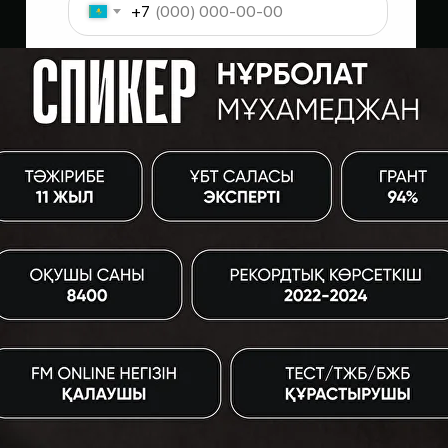
+7
Қандай пәндерді таңдайсың?
Қай сыныпта оқисың?
Қазір ҰБТ-ға қалай дайындалып
жатырсың?
Мазалайтын сұрақ