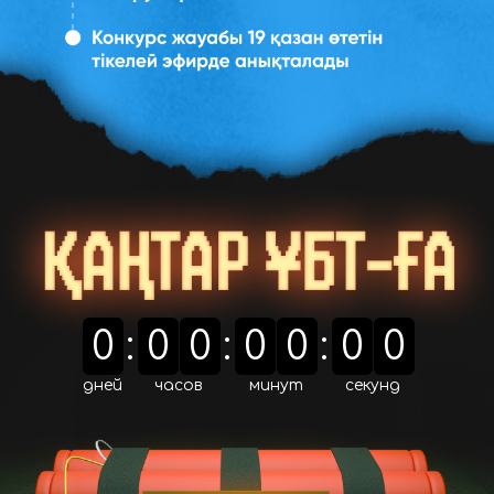
0
:
0
0
:
0
0
:
0
0
дней
часов
минут
секунд