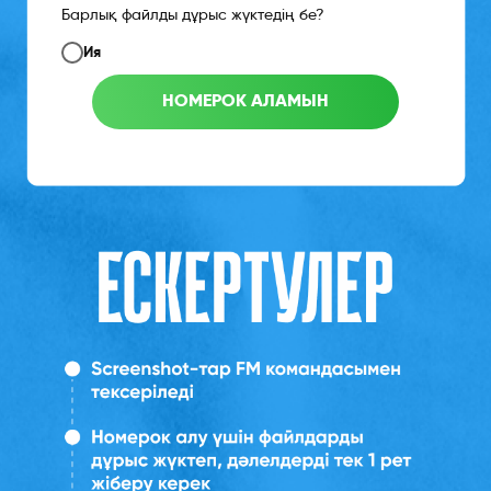
Барлық файлды дұрыс жүктедің бе?
Ия
НОМЕРОК АЛАМЫН