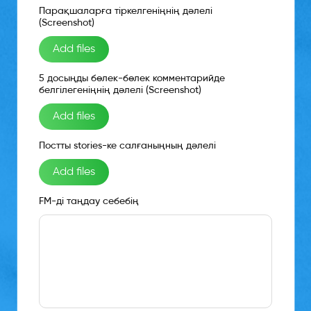
Парақшаларға тіркелгеніңнің дәлелі
(Screenshot)
Add files
5 досыңды бөлек-бөлек комментарийде
белгілегеніңнің дәлелі (Screenshot)
Add files
Постты stories-ке салғаныңның дәлелі
Add files
FM-ді таңдау себебің