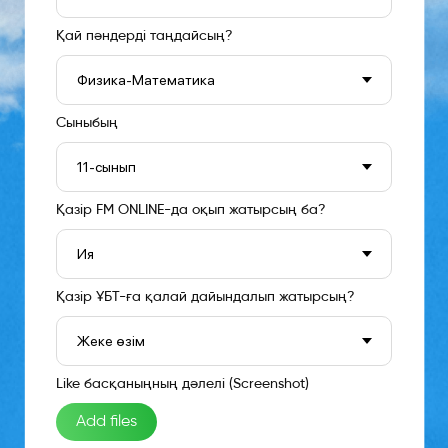
Қай пәндерді таңдайсың?
Сыныбың
Қазір FM ONLINE-да оқып жатырсың ба?
Қазір ҰБТ-ға қалай дайындалып жатырсың?
Like басқаныңның дәлелі (Screenshot)
Add files