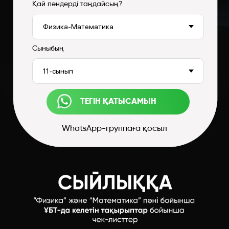
Қай пәндерді таңдайсың?
Сыныбың
ТЕГІН ҚАТЫСАМЫН
WhatsApp-группаға қосыл