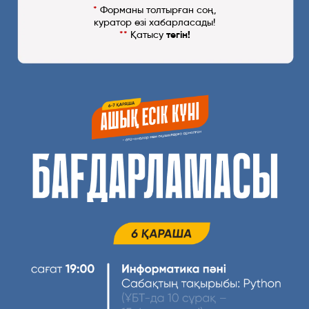
*
Форманы толтырған соң,
куратор өзі хабарласады!
**
Қатысу
тегін!