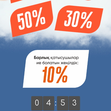
2
0
4
:
5