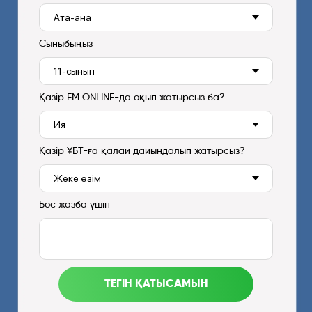
Сыныбыңыз
Қазір FM ONLINE-да оқып жатырсыз ба?
Қазір ҰБТ-ға қалай дайындалып жатырсыз?
Бос жазба үшін
ТЕГІН ҚАТЫСАМЫН