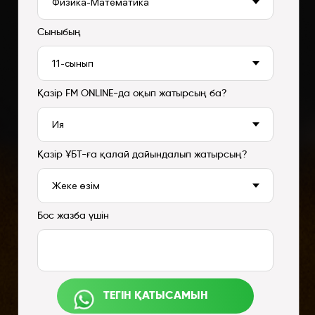
Сыныбың
Қазір FM ONLINE-да оқып жатырсың ба?
Қазір ҰБТ-ға қалай дайындалып жатырсың?
Бос жазба үшін
ТЕГІН ҚАТЫСАМЫН