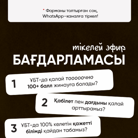
*
Форманы толтырған соң,
WhatsApp–каналға тіркел!